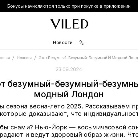
Бонусы начисляются только при покупке в приложении
Новости
/
/
Этот Безумный-Безумный-Безумный И Модный Лон
авная
Новости
23.09.2024
от безумный-безумный-безумны
модный Лондон
ы сезона весна-лето 2025. Рассказываем п
 которые доказывают, что индивидуальност
 бы снами? Нью-Йорк — восьмичасовой сон
традают и ведут здоровый образ жизни. Чт