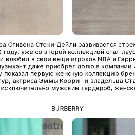
ра Стивена Стоки-Дейли развивается стре
0 году, уже со второй коллекцией стал ла
и влюбил в свои вещи игроков NBA и Гарри
музыкант даже приобрел долю в компании 
ey показал первую женскую коллекцию брен
ур, актриса Эммы Коррин и владельца Стай
 исключительно мужским гардероб, женск
BURBERRY