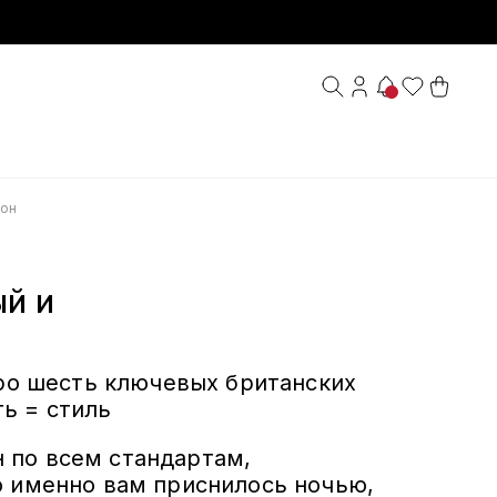
дон
й и
ро шесть ключевых британских
ь = стиль
 по всем стандартам,
о именно вам приснилось ночью,