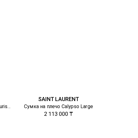
SAINT LAURENT
Замшевая сумка-тоут Le Turismo
Сумка на плечо Calypso Large
2 113 000 ₸