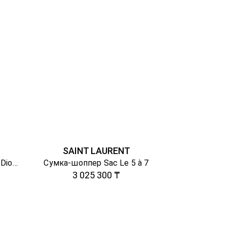
SAINT LAURENT
Лакированная мини-сумка Dionysus
Сумка-шоппер Sac Le 5 à 7
3 025 300 ₸