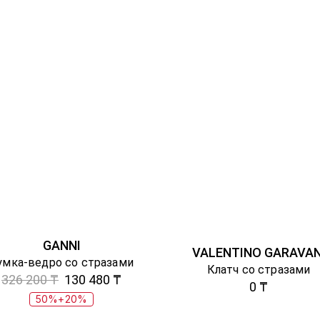
GANNI
VALENTINO GARAVAN
умка-ведро со стразами
Клатч со стразами
326 200 ₸
130 480 ₸
0 ₸
50%+20%