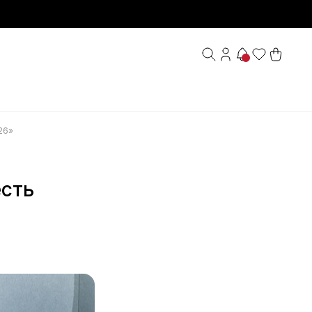
26»
есть