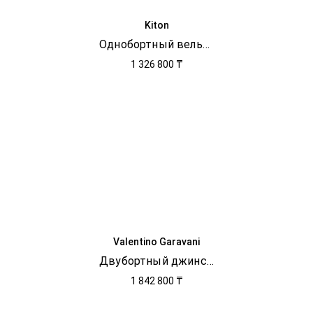
Kiton
Однобортный вельветовый жакет
1 326 800 ₸
Valentino Garavani
Двубортный джинсовый блейзер
1 842 800 ₸