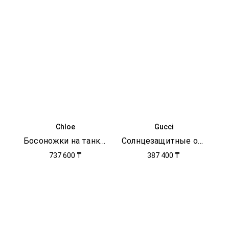
Chloe
Gucci
Босоножки на танкетке Maxime
Солнцезащитные очки Interlocking G
737 600 ₸
387 400 ₸