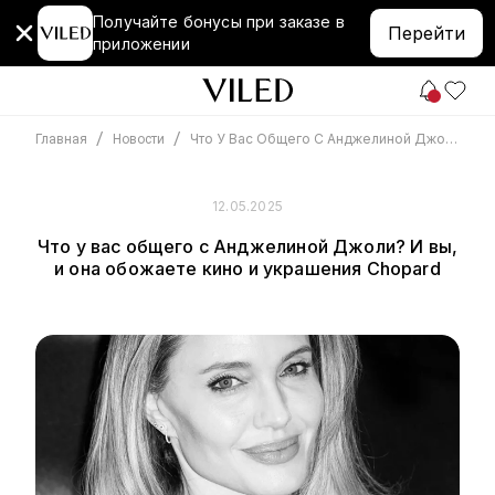
Получайте бонусы при заказе в
Перейти
приложении
/
/
Что У Вас Общего С Анджелиной Джоли? И Вы, И Она Обожаете Кино И Украшения Chopard
Главная
Новости
12.05.2025
Что у вас общего с Анджелиной Джоли? И вы,
и она обожаете кино и украшения Chopard