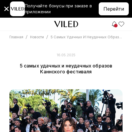
Получайте бонусы при заказе в
Перейти
приложении
/
/
5 Самых Удачных И Неудачных Образов Каннского Фестиваля
Главная
Новости
16.05.2025
5 самых удачных и неудачных образов
Каннского фестиваля