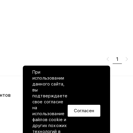
1
При
использовании
данного сайта,
вы
нтов
VILED в соцсетях
подтверждаете
свое согласие
на
Согласен
использование
файлов cookie и
других похожих
технологий в