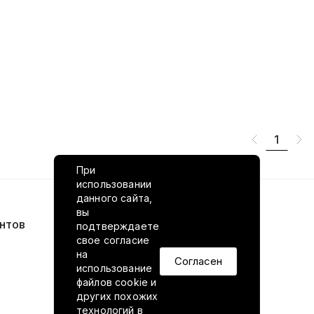
1
При
использовании
данного сайта,
вы
нтов
VILED в соцсетях
подтверждаете
свое согласие
на
Согласен
использование
файлов cookie и
других похожих
технологий в