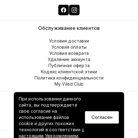
Обслуживание клиентов
Условия доставки
Условия оплаты
Условия возврата
Удаление аккаунта
Публичная оферта
Кодекс клиентской этики
Политика конфиденциальности
My Viled Club
О компании
При использовании данного
сайта, вы подтверждаете
свое согласие на
О нас
Согласен
использование файлов
Контакты
cookie и других похожих
Наши магазины
технологий в соответствии
с
настоящим Уведомлением.
© Copyright 2026 VILED. Все права защищены