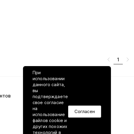
1
При
использовании
данного сайта,
вы
нтов
VILED в соцсетях
подтверждаете
свое согласие
на
Согласен
использование
файлов cookie и
других похожих
технологий в