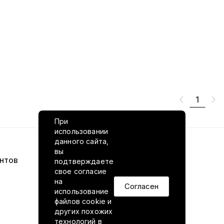
1
При
использовании
данного сайта,
вы
нтов
VILED в соцсетях
подтверждаете
свое согласие
на
Согласен
использование
файлов cookie и
других похожих
технологий в