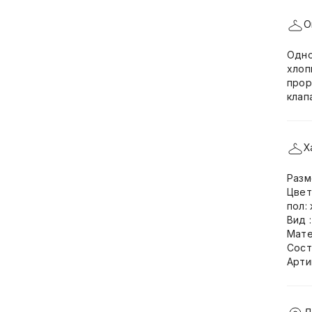
О
Одно
хлоп
прор
клап
Х
Разм
Цвет
пол:
Вид 
Мате
Сост
Арти