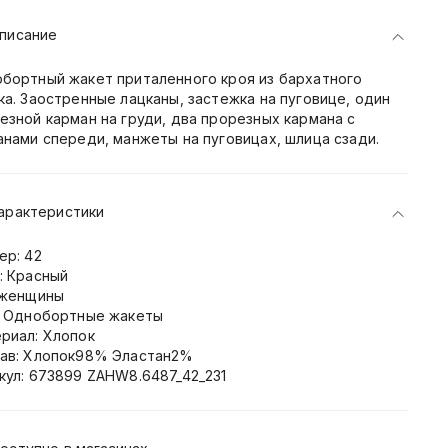
писание
бортный жакет приталенного кроя из бархатного
ка. Заостренные лацканы, застежка на пуговице, один
езной карман на груди, два прорезных кармана с
анами спереди, манжеты на пуговицах, шлица сзади.
арактеристики
ер: 42
: Красный
 женщины
: Однобортные жакеты
риал: Хлопок
ав: Хлопок98% Эластан2%
кул: 673899 ZAHW8.6487_42_231