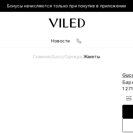
Бонусы начисляются только при покупке в приложении
Новости
Главная
Gucci
Одежда
Жакеты
/
/
/
Gucc
Бар
1 27