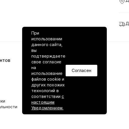
Д
Д
При
использовании
данного сайта,
вы
подтверждаете
нтов
VILED в соцсетях
свое согласие
на
Согласен
использование
файлов cookie и
других похожих
технологий в
соответствии
с
ики
настоящим
альности
Уведомлением.