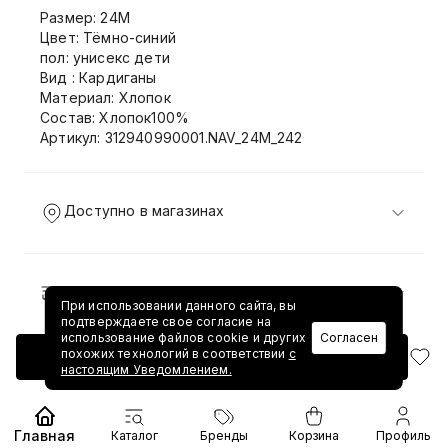
Размер: 24M
Цвет: Тёмно-синий
пол: унисекс дети
Вид : Кардиганы
Материал: Хлопок
Состав: Хлопок100%
Артикул: 312940990001.NAV_24M_242
Доступно в магазинах
Доставка и возврат
При использовании данного сайта, вы
подтверждаете свое согласие на
использование файлов cookie и других
Согласен
похожих технологий в соответствии
с
Добавить в корзину
настоящим Уведомлением.
Главная
Каталог
Бренды
Корзина
Профиль