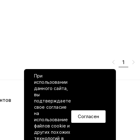
1
При
использовании
данного сайта,
вы
нтов
VILED в соцсетях
подтверждаете
свое согласие
на
Согласен
использование
файлов cookie и
других похожих
технологий в