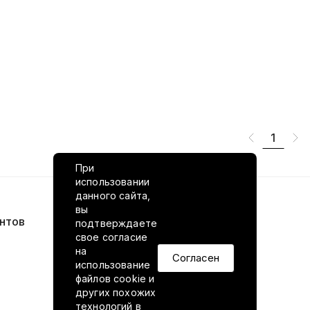
1
При
использовании
данного сайта,
вы
нтов
VILED в соцсетях
подтверждаете
свое согласие
на
Согласен
использование
файлов cookie и
других похожих
технологий в