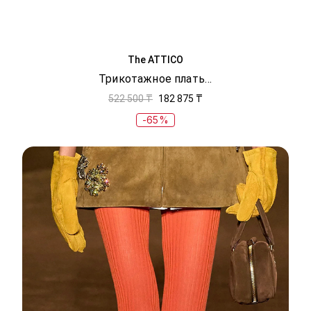
The ATTICO
Трикотажное платье с вырезом
522 500 ₸
182 875 ₸
-65%