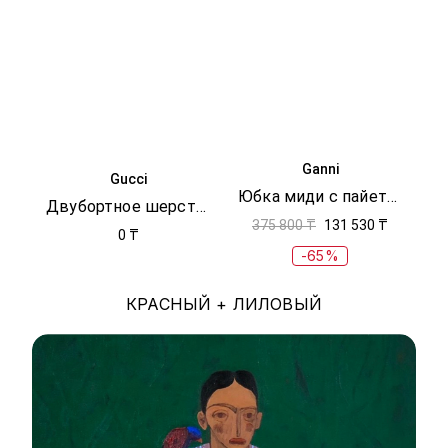
Ganni
Gucci
Юбка миди с пайетками
Двубортное шерстяное пальто
375 800 ₸
131 530 ₸
0 ₸
-65%
КРАСНЫЙ + ЛИЛОВЫЙ