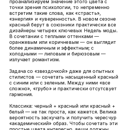
проанализируем значение этого цвета с
точки зрения психологии, то непременно
встретим такие слова, как «страсть»,
«энергия» и «уверенность». В новом сезоне
красный берут в союзники практически все
дизайнеры четырех ключевых Недель моды.
В сочетании с теплыми оттенками —
оранжевым или коричневым — он выглядит
более динамичным и эффектным; с
холодными — лиловым и бирюзовым —
излучает романтизм.
Задача со «звездочкой» даже для опытных
стилистов — сочетать насыщенный красный
с синим или с зеленым. Между ними «все
сложно», «грубо» и практически отсутсвует
гармония.
Классика: черный + красный или красный +
белый — не так проста, как кажется. Велика
вероятность заскучать и получить чересчур
«академический» образ. Чтобы сочетать эти
простые цвета интересно, вещи должны