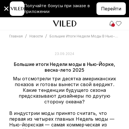
Получайте бонусы при заказе в
Перейти
приложении
/
/
Большие Итоги Недели Моды В Нью-Йорке, Весна-Лето 2025
Главная
Новости
23.09.2024
Большие итоги Недели моды в Нью-Йорке,
весна-лето 2025
Мы отсмотрели три десятка американских
показов и готовы вынести свой вердикт.
Какие тенденции будущего сезона
предсказывают дизайнеры по другую
сторону океана?
В индустрии моды принято считать, что
первая из четырех главных Недель моды —
Нью-йоркская — самая коммерческая из