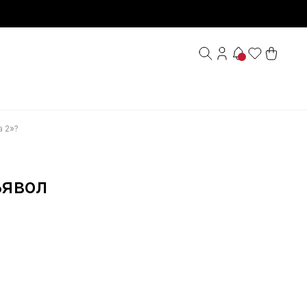
 2»?
ьявол