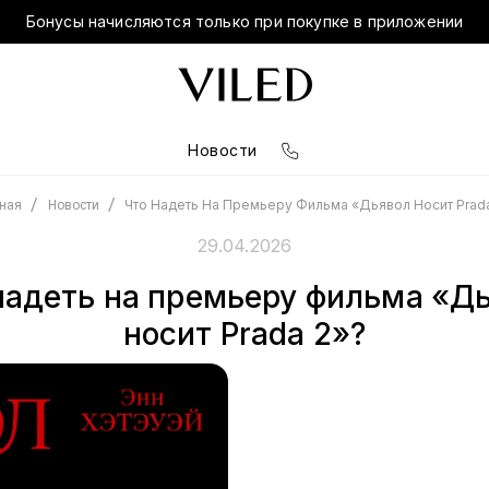
Бонусы начисляются только при покупке в приложении
Новости
/
/
Что Надеть На Премьеру Фильма «Дьявол Носит Prada
вная
Новости
29.04.2026
надеть на премьеру фильма «Д
носит Prada 2»?