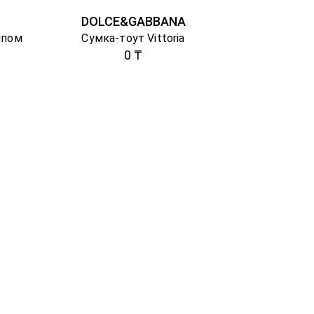
DOLCE&GABBANA
ипом
Сумка-тоут Vittoria
0 ₸