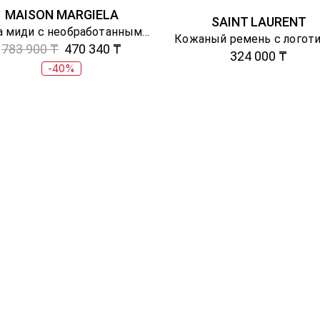
MAISON MARGIELA
SAINT LAURENT
Юбка миди с необработанным эффектом
Кожаный ремень с логот
783 900 ₸
470 340 ₸
324 000 ₸
-40%