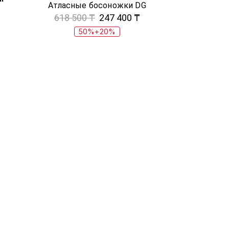
Атласные босоножки DG
618 500 ₸
247 400 ₸
50%+20%