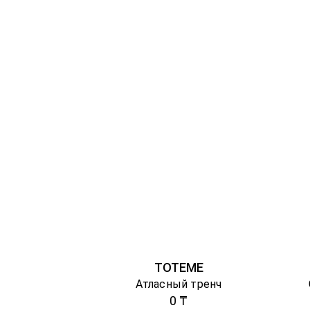
TOTEME
Атласный тренч
0 ₸