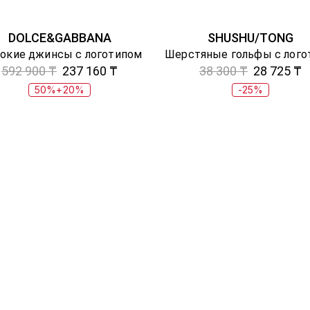
DOLCE&GABBANA
SHUSHU/TONG
окие джинсы с логотипом
592 900 ₸
237 160 ₸
38 300 ₸
28 725 ₸
50%+20%
-25%