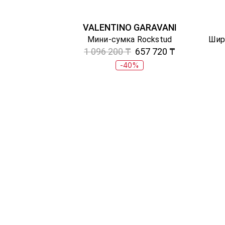
VALENTINO GARAVANI
Мини-сумка Rockstud
Шир
1 096 200 ₸
657 720 ₸
-40%