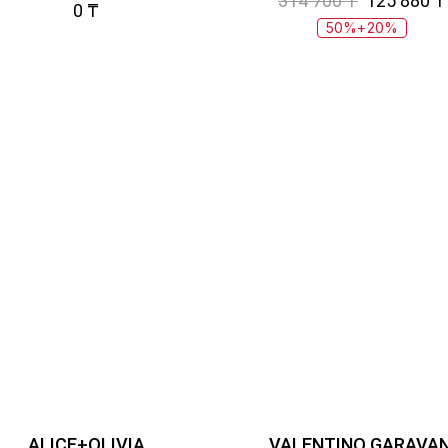
314 700 ₸
125 880 ₸
0 ₸
50%+20%
ALICE+OLIVIA
VALENTINO GARAVAN