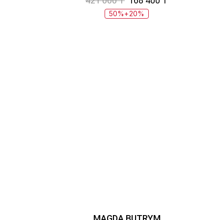
421 000 ₸
168 400 ₸
50%+20%
MAGDA BUTRYM