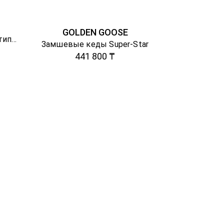
GOLDEN GOOSE
Шерстяные гольфы с логотипом
Замшевые кеды Super-Star
441 800 ₸