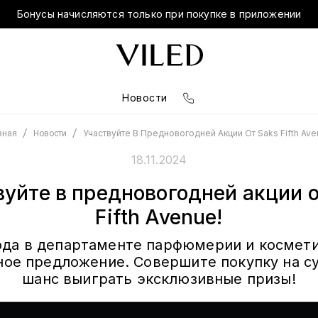
Бонусы начисляются только при покупке в приложении
Новости
/
/
Участвуйте В Предновогодней Акции От Saks Fifth Ave
вная
Новости
18.11.2024
вуйте в предновогодней акции о
Fifth Avenue!
года в департаменте парфюмерии и косметик
ое предложение. Совершите покупку на су
шанс выиграть эксклюзивные призы!