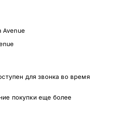
h Avenue
venue
оступен для звонка во время
ние покупки еще более