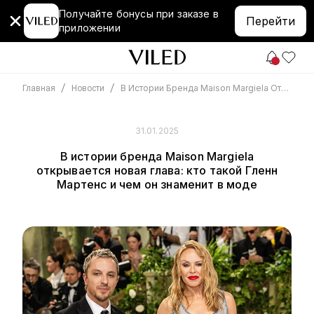
Получайте бонусы при заказе в
Перейти
приложении
/
/
В Истории Бренда Maison Margiela Открывается Новая Глава: Кто Такой Гленн Мартенс И Чем Он Знаменит В Моде
Главная
Новости
31.01.2025
В истории бренда Maison Margiela
открывается новая глава: кто такой Гленн
Мартенс и чем он знаменит в моде