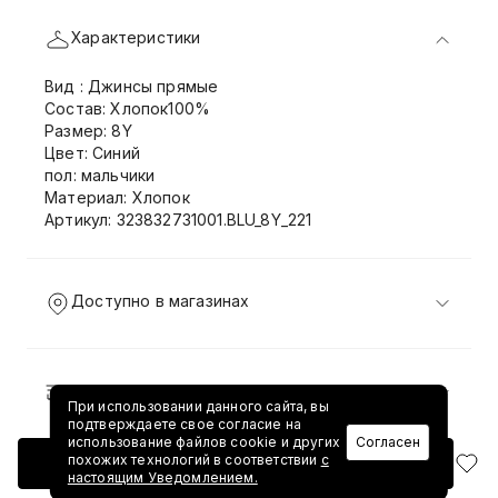
Характеристики
Вид : Джинсы прямые
Состав: Хлопок100%
Размер: 8Y
Цвет: Синий
пол: мальчики
Материал: Хлопок
Артикул: 323832731001.BLU_8Y_221
Доступно в магазинах
Доставка и возврат
При использовании данного сайта, вы
подтверждаете свое согласие на
использование файлов cookie и других
Согласен
похожих технологий в соответствии
с
Добавить в корзину
настоящим Уведомлением.