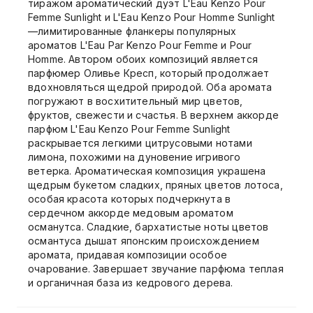
тиражом ароматический дуэт L'Eau Kenzo Pour
Femme Sunlight и L'Eau Kenzo Pour Homme Sunlight
—лимитированные фланкеры популярных
ароматов L'Eau Par Kenzo Pour Femme и Pour
Homme. Автором обоих композиций является
парфюмер Оливье Кресп, который продолжает
вдохновляться щедрой природой. Оба аромата
погружают в восхитительный мир цветов,
фруктов, свежести и счастья. В верхнем аккорде
парфюм L'Eau Kenzo Pour Femme Sunlight
раскрывается легкими цитрусовыми нотами
лимона, похожими на дуновение игривого
ветерка. Ароматическая композиция украшена
щедрым букетом сладких, пряных цветов лотоса,
особая красота которых подчеркнута в
сердечном аккорде медовым ароматом
османутса. Сладкие, бархатистые ноты цветов
османтуса дышат японским происхождением
аромата, придавая композиции особое
очарование. Завершает звучание парфюма теплая
и органичная база из кедрового дерева.