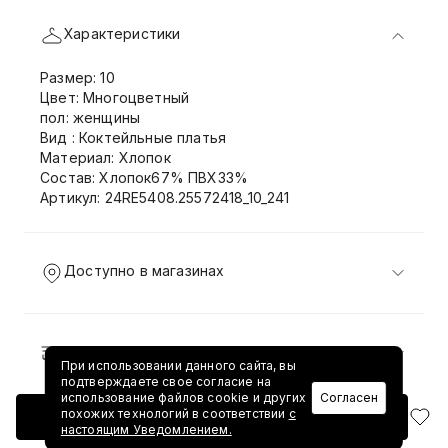
Характеристики
Размер: 10
Цвет: Многоцветный
пол: женщины
Вид : Коктейльные платья
Материал: Хлопок
Состав: Хлопок67% ПВХ33%
Артикул: 24RE5408.25572418_10_241
Доступно в магазинах
Доставка и возврат
При использовании данного сайта, вы
подтверждаете свое согласие на
использование файлов cookie и других
Согласен
похожих технологий в соответствии
с
Добавить в корзину
настоящим Уведомлением.