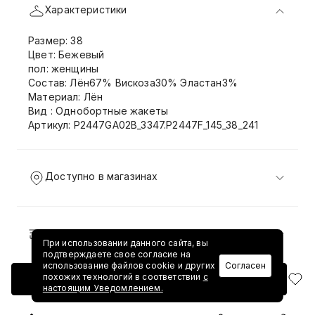
Характеристики
Размер: 38
Цвет: Бежевый
пол: женщины
Состав: Лён67% Вискоза30% Эластан3%
Материал: Лён
Вид : Однобортные жакеты
Артикул: P2447GA02B_3347.P2447F_145_38_241
Доступно в магазинах
Доставка и возврат
При использовании данного сайта, вы
подтверждаете свое согласие на
использование файлов cookie и других
Согласен
похожих технологий в соответствии
с
Добавить в корзину
настоящим Уведомлением.