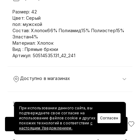
Размер: 42
Цвет: Серый
пол: мужской
Состав: Хлопок66% Полиамид15% Полиэстер15%
Эластан4%
Материал: Хлопок
Вид : Прямые брюки
Артикул: 50514535.131_42_241
Доступно в магазинах
Доставка и возврат
При использовании данного сайта, вы
подтверждаете свое согласие на
использование файлов cookie и других
Согласен
похожих технологий в соответствии
с
Добавить в корзину
настоящим Уведомлением.