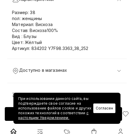
Размер: 38
пол: женщины
Материал: Вискоза
Состав: Вискоза100%
Вид : Блузы
Цвет: Жёлтый
Артикул: 834202 Y7F98.3363_38_252
Доступно в магазинах
Доставка и возврат
При использовании данного сайта, вы
подтверждаете свое согласие на
использование файлов cookie и других
Согласен
похожих технологий в соответствии
с
Добавить в корзину
настоящим Уведомлением.