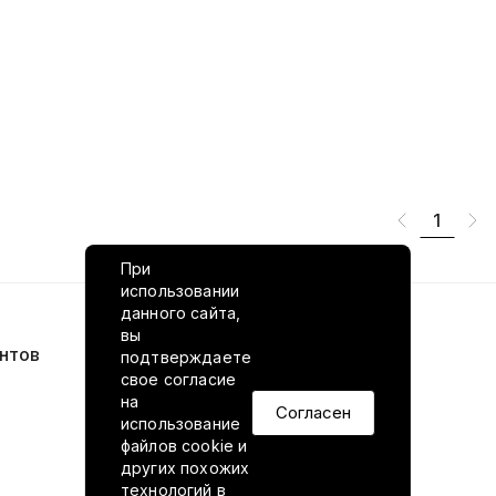
1
При
использовании
данного сайта,
вы
нтов
VILED в соцсетях
подтверждаете
свое согласие
на
Согласен
использование
файлов cookie и
других похожих
технологий в