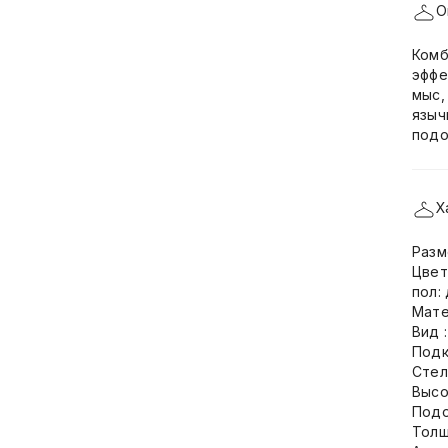
О
Комб
эффе
мыс,
языч
подо
Х
Разм
Цвет
пол:
Мате
Вид 
Подк
Стел
Высо
Подо
Толщ