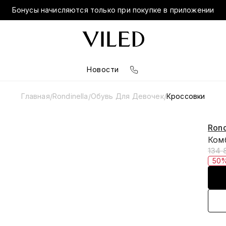
Бонусы начисляются только при покупке в приложении
Новости
Главная
Rondinella
Обувь Для Девочек
Кроссовки
/
/
/
Rond
Ком
134 
50