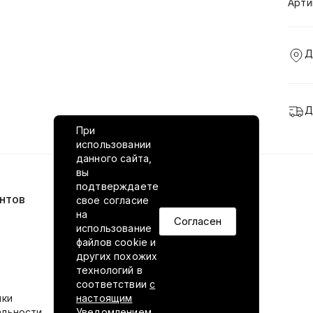
Арти
Д
Д
При
использовании
данного сайта,
вы
подтверждаете
нтов
VILED в соцсетях
свое согласие
на
Согласен
использование
файлов cookie и
других похожих
технологий в
соответствии
с
ики
настоящим
альности
Уведомлением.