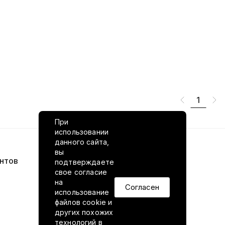
1
При
использовании
данного сайта,
вы
нтов
VILED в соцсетях
подтверждаете
свое согласие
на
Согласен
использование
файлов cookie и
других похожих
технологий в