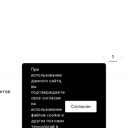
1
При
использовании
данного сайта,
вы
нтов
VILED в соцсетях
подтверждаете
свое согласие
на
Согласен
использование
файлов cookie и
других похожих
технологий в