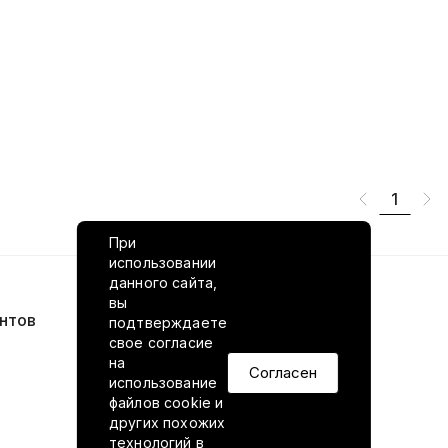
1
При
использовании
данного сайта,
вы
нтов
VILED в соцсетях
подтверждаете
свое согласие
на
Согласен
использование
файлов cookie и
других похожих
технологий в