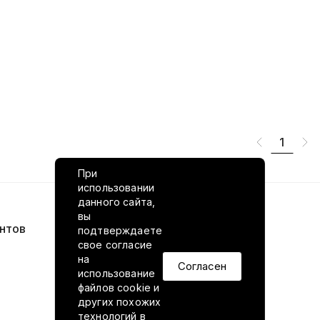
1
При
использовании
данного сайта,
вы
нтов
VILED в соцсетях
подтверждаете
свое согласие
на
Согласен
использование
файлов cookie и
других похожих
технологий в