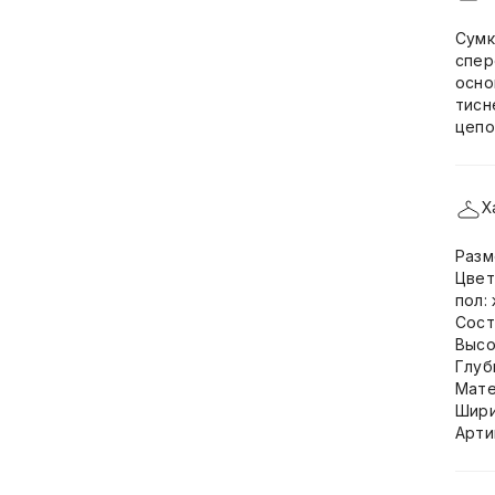
Сумк
спер
осно
тисн
цепо
Х
Разм
Цвет
пол:
Сост
Высот
Глуб
Мате
Шири
Арти