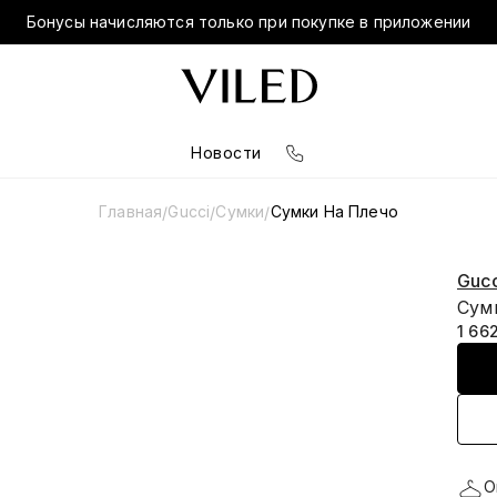
Бонусы начисляются только при покупке в приложении
Новости
Главная
Gucci
Сумки
Сумки На Плечо
/
/
/
Gucc
Сумк
1 66
О