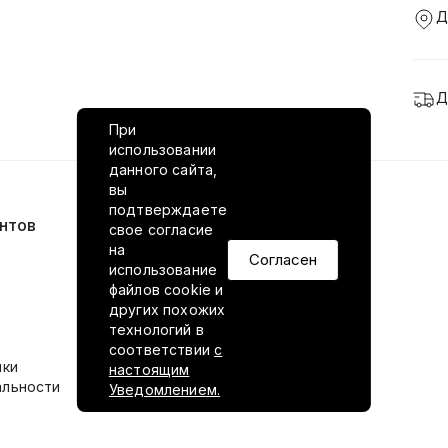
Д
Д
При
использовании
данного сайта,
вы
подтверждаете
нтов
VILED в соцсетях
свое согласие
на
Согласен
использование
файлов cookie и
других похожих
технологий в
соответствии
с
ики
настоящим
альности
Уведомлением.