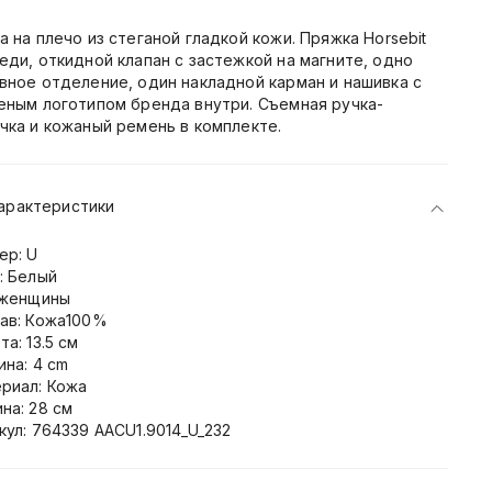
а на плечо из стеганой гладкой кожи. Пряжка Horsebit
еди, откидной клапан с застежкой на магните, одно
вное отделение, один накладной карман и нашивка с
еным логотипом бренда внутри. Съемная ручка-
чка и кожаный ремень в комплекте.
арактеристики
ер: U
: Белый
 женщины
ав: Кожа100%
а: 13.5 см
ина: 4 cm
риал: Кожа
на: 28 см
кул: 764339 AACU1.9014_U_232