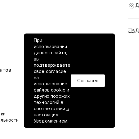
Д
Д
При
использовании
данного сайта,
вы
подтверждаете
нтов
VILED в соцсетях
свое согласие
на
Согласен
использование
файлов cookie и
других похожих
технологий в
соответствии
с
ики
настоящим
альности
Уведомлением.