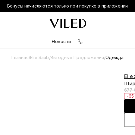
Бонусы начисляются только при покупке в приложении
Новости
Главная
Elie Saab
Выгодные Предложения
Одежда
/
/
/
Elie
Шир
677 
-6