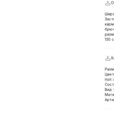
О
Широ
Заст
карм
брюч
разм
130 
Х
Разм
Цвет
пол:
Сост
Вид 
Мате
Арти