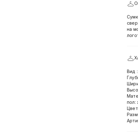
О
Сумк
свер
на м
лого
Х
Вид 
Глуб
Шири
Высо
Мате
пол:
Цвет
Разм
Арти