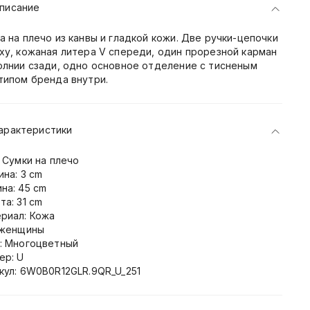
писание
а на плечо из канвы и гладкой кожи. Две ручки-цепочки
ху, кожаная литера V спереди, один прорезной карман
олнии сзади, одно основное отделение с тисненым
типом бренда внутри.
арактеристики
: Сумки на плечо
ина: 3 cm
на: 45 cm
та: 31 cm
риал: Кожа
 женщины
: Многоцветный
ер: U
кул: 6W0B0R12GLR.9QR_U_251