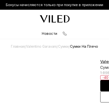
Бонусы начисляются только при покупке в приложении
Новости
Главная
Valentino Garavani
Сумки
Сумки На Плечо
/
/
/
Vale
Сумк
1 89
-4