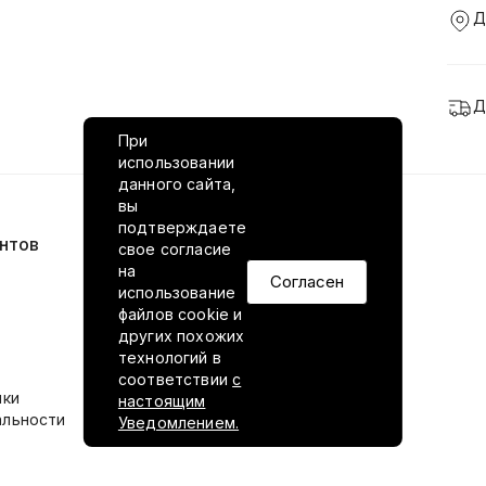
Д
Д
При
использовании
данного сайта,
вы
подтверждаете
нтов
VILED в соцсетях
свое согласие
на
Согласен
использование
файлов cookie и
других похожих
технологий в
соответствии
с
ики
настоящим
альности
Уведомлением.