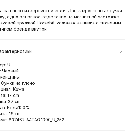
а на плечо из зернистой кожи. Две закругленные ручки
ху, одно основное отделение на магнитной застежке
наковой пряжкой Horsebit, кожаная нашивка с тисненым
типом бренда внутри.
арактеристики
ер: U
: Черный
 женщины
: Сумки на плечо
риал: Кожа
та: 17 cm
на: 27 cm
ав: Кожа100%
ина: 16 cm
кул: 837467 AAEAO.1000_U_252