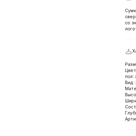
Сумк
свер
со з
лого
Х
Разм
Цвет
пол:
Вид 
Мате
Высо
Шири
Сост
Глуб
Арти