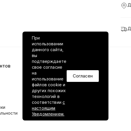
Д
Д
При
использовании
данного сайта,
вы
подтверждаете
нтов
VILED в соцсетях
свое согласие
на
Согласен
использование
файлов cookie и
других похожих
технологий в
соответствии
с
ики
настоящим
альности
Уведомлением.