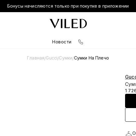
Бонусы начисляются только при покупке в приложении
Новости
Главная
Gucci
Сумки
Сумки На Плечо
/
/
/
Gucc
Сумк
1 72
О