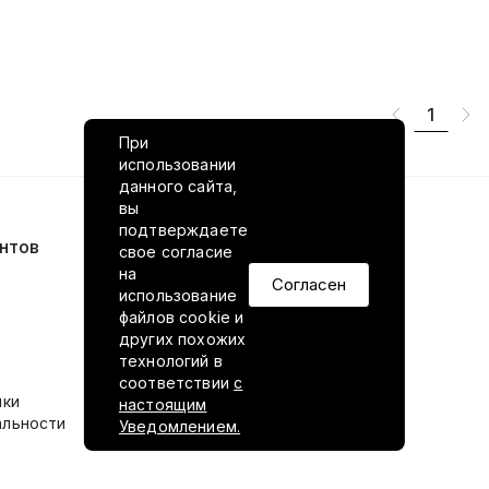
1
При
использовании
данного сайта,
вы
подтверждаете
нтов
VILED в соцсетях
свое согласие
на
Согласен
использование
файлов cookie и
других похожих
технологий в
соответствии
с
ики
настоящим
альности
Уведомлением.