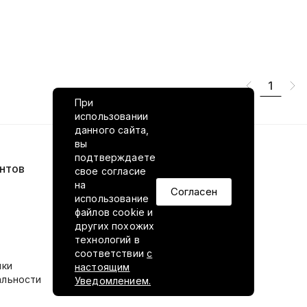
1
При
использовании
данного сайта,
вы
подтверждаете
нтов
VILED в соцсетях
свое согласие
на
Согласен
использование
файлов cookie и
других похожих
технологий в
соответствии
с
ики
настоящим
альности
Уведомлением.