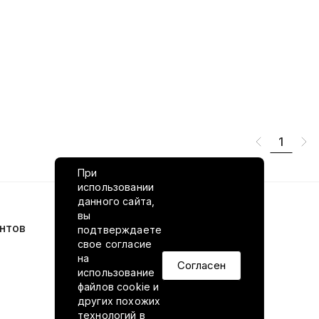
1
При
использовании
данного сайта,
вы
нтов
VILED в соцсетях
подтверждаете
свое согласие
на
Согласен
использование
файлов cookie и
других похожих
технологий в