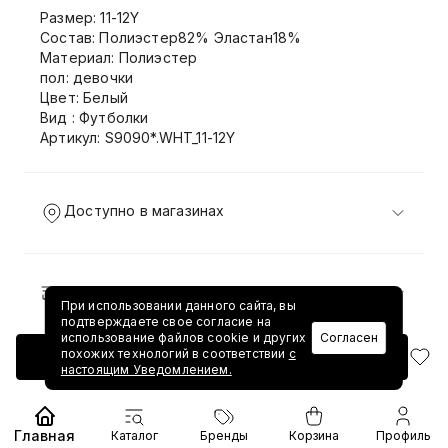
Размер: 11-12Y
Состав: Полиэстер82% Эластан18%
Материал: Полиэстер
пол: девочки
Цвет: Белый
Вид : Футболки
Артикул: S9090*.WHT_11-12Y
Доступно в магазинах
Доставка и возврат
При использовании данного сайта, вы
подтверждаете свое согласие на
использование файлов cookie и других
Согласен
похожих технологий в соответствии
с
Добавить в корзину
настоящим Уведомлением.
Главная
Каталог
Бренды
Корзина
Профиль