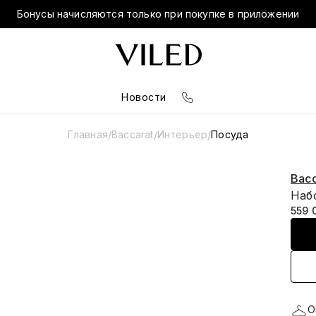
Бонусы начисляются только при покупке в приложении
Новости
Главная
Baccarat
Интерьер
Посуда
/
/
/
Bacc
Набо
559 
О