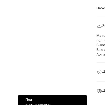
Набо
Х
Мате
пол:
Высо
Вид 
Арти
Д
Д
При
использовании