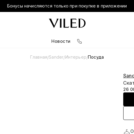
Бонусы начисляются только при покупке в приложении
Новости
Главная
Sander
Интерьер
Посуда
/
/
/
San
Cка
26 0
О