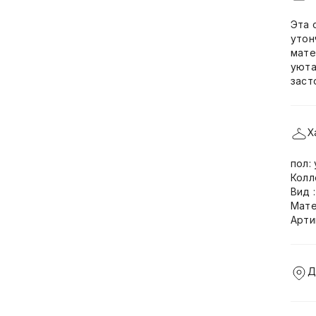
Эта 
утон
мате
уюта
заст
Х
пол:
Колл
Вид 
Мате
Арти
Д