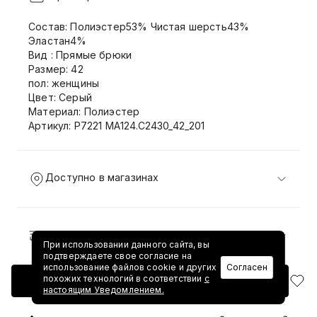
Состав: Полиэстер53% Чистая шерсть43%
Эластан4%
Вид : Прямые брюки
Размер: 42
пол: женщины
Цвет: Серый
Материал: Полиэстер
Артикул: P7221 MA124.C2430_42_201
Доступно в магазинах
Доставка и возврат
При использовании данного сайта, вы
подтверждаете свое согласие на
использование файлов cookie и других
Согласен
похожих технологий в соответствии
с
Добавить в корзину
настоящим Уведомлением.