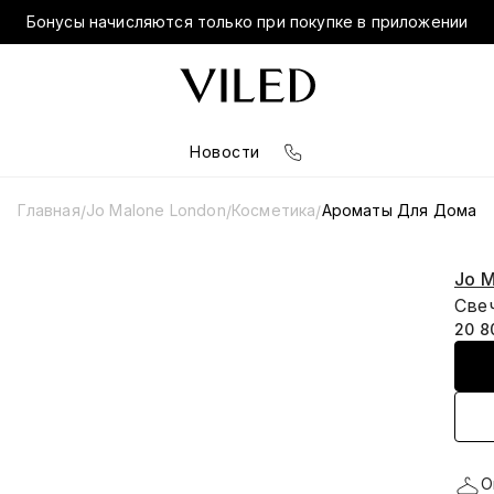
Бонусы начисляются только при покупке в приложении
Новости
Главная
Jo Malone London
Косметика
Ароматы Для Дома
/
/
/
Jo M
Свеч
20 8
О