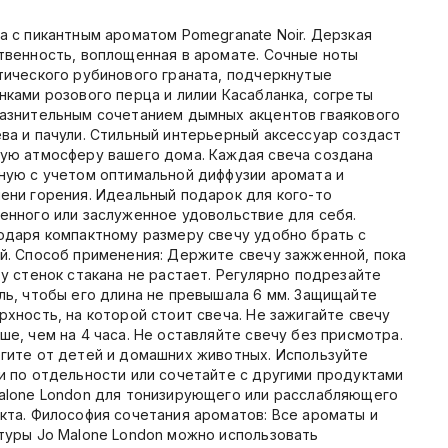
а с пикантным ароматом Pomegranate Noir. Дерзкая
твенность, воплощенная в аромате. Сочные ноты
тического рубинового граната, подчеркнутые
нками розового перца и лилии Касабланка, согреты
азнительным сочетанием дымных акцентов гваякового
ва и пачули. Стильный интерьерный аксессуар создаст
ую атмосферу вашего дома. Каждая свеча создана
ную с учетом оптимальной диффузии аромата и
ени горения. Идеальный подарок для кого-то
енного или заслуженное удовольствие для себя.
одаря компактному размеру свечу удобно брать с
й. Способ применения: Держите свечу зажженной, пока
 у стенок стакана не растает. Регулярно подрезайте
ль, чтобы его длина не превышала 6 мм. Защищайте
рхность, на которой стоит свеча. Не зажигайте свечу
ше, чем на 4 часа. Не оставляйте свечу без присмотра.
гите от детей и домашних животных. Используйте
и по отдельности или сочетайте с другими продуктами
alone London для тонизирующего или расслабляющего
кта. Философия сочетания ароматов: Все ароматы и
туры Jo Malone London можно использовать