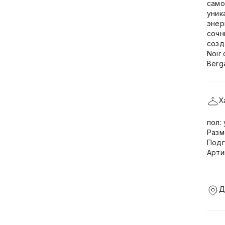
само
уник
энер
сочн
созд
Noir
Berg
Х
пол:
Разм
Подг
Арти
Д