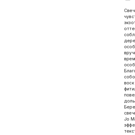
Свеч
чувс
экзо
отте
собл
дере
особ
вруч
врем
особ
Благ
собо
воск
фити
пове
доль
Бере
свеч
Jo M
эффе
текс