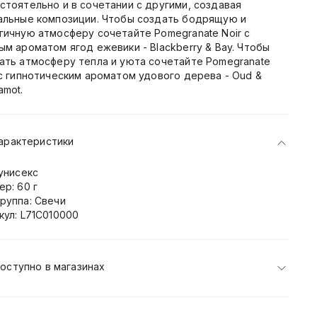
стоятельно и в сочетании с другими, создавая
альные композиции. Чтобы создать бодрящую и
гичную атмосферу сочетайте Pomegranate Noir с
ым ароматом ягод ежевики - Blackberry & Bay. Чтобы
ать атмосферу тепла и уюта сочетайте Pomegranate
 с гипнотическим ароматом удового дерева - Oud &
amot.
арактеристики
 унисекс
ер: 60 г
руппа: Свечи
кул: L71C010000
оступно в магазинах