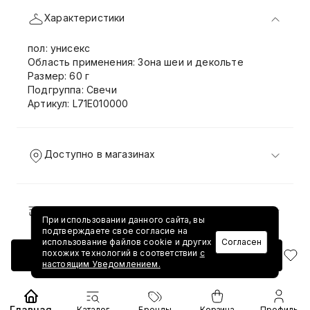
Характеристики
пол: унисекс
Область применения: Зона шеи и декольте
Размер: 60 г
Подгруппа: Свечи
Артикул: L71E010000
Доступно в магазинах
Доставка и возврат
При использовании данного сайта, вы
подтверждаете свое согласие на
использование файлов cookie и других
Согласен
похожих технологий в соответствии
с
Добавить в корзину
настоящим Уведомлением.
Главная
Каталог
Бренды
Корзина
Профиль