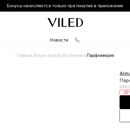
Бонусы начисляются только при покупке в приложении
Новости
Главная
Armani Beauty
Косметика
Парфюмерия
/
/
/
Arma
Парф
235 
-2