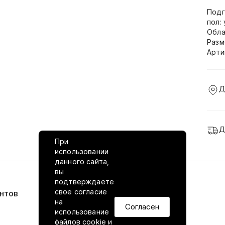
Подг
пол:
Обла
Разм
Арти
Д
Д
При
использовании
данного сайта,
вы
подтверждаете
свое согласие
нтов
VILED в соцсетях
на
Согласен
использование
файлов cookie и