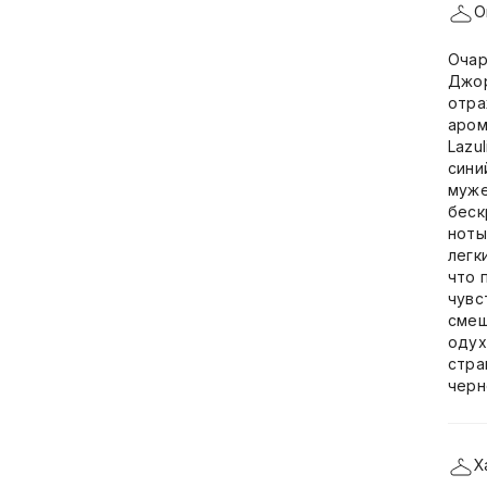
О
Очар
Джор
отра
аром
Lazu
сини
муже
беск
ноты
легк
что 
чувс
смеш
одух
стра
черн
Х