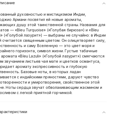
писание
ованный духовностью и мистицизмом Индии,
джио Армани посвятил ей новые ароматы,
жающих душу этой таинственной страны. Названия для
атов — «Bleu Turquoise» («Голубая бирюза») и «Bleu
li» («Голубой лазурит») — выбраны не случайно: в Индии
й считается священным цветом. Он олицетворяет силу,
ственность и саму Вселенную — это цвет моря и
райнего горизонта, символ жизни. Густые табачные
 аромата «Bleu Lazuli» («Голубой лазурит») смягчаются
им звучанием листьев чая мате и цветков османтуса,
придает аромату экспрессивность и глубокую
твенность. Базовые ноты, в которых ладан
ивается с индийскими пряностями, даруют чувство
отворенности и умиротворения, свойственное этой
не. Ноты сердца звучат обволакивающим жасмином и
осливом с легкой приятной горчинкой.
арактеристики