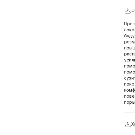
О
Прот
сокр
буду
резу
прыщ
расп
усил
помо
помо
сузи
покр
комф
пове
поры
Х