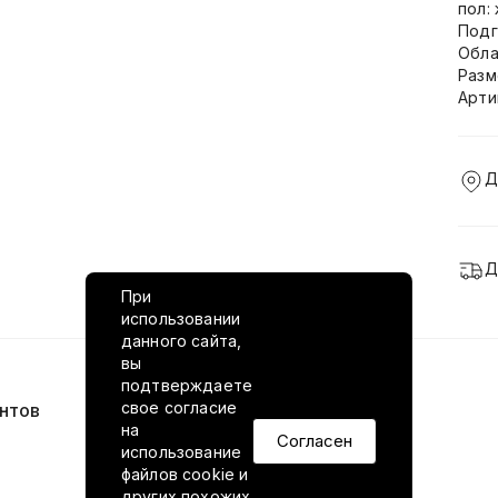
пол:
Подг
Обла
Разм
Арти
Д
Д
При
использовании
данного сайта,
вы
подтверждаете
свое согласие
нтов
VILED в соцсетях
на
Согласен
использование
файлов cookie и
других похожих