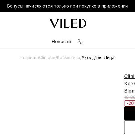
Бонусы начисляются только при покупке в приложении
Новости
Главная
Clinique
Косметика
Уход Для Лица
/
/
/
Clin
Крем
Blem
18 8
-2