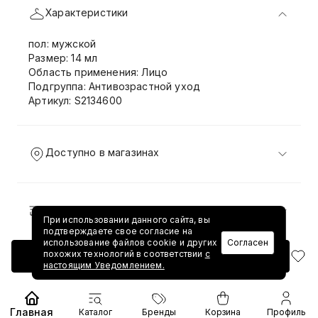
Характеристики
пол: мужской
Размер: 14 мл
Область применения: Лицо
Подгруппа: Антивозрастной уход
Артикул: S2134600
Доступно в магазинах
Доставка и возврат
При использовании данного сайта, вы
подтверждаете свое согласие на
использование файлов cookie и других
Согласен
похожих технологий в соответствии
с
Добавить в корзину
настоящим Уведомлением.
Главная
Каталог
Бренды
Корзина
Профиль