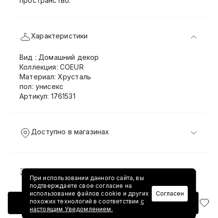
пространство.
Характеристики
Вид : Домашний декор
Коллекция: COEUR
Материал: Хрусталь
пол: унисекс
Артикул: 1761531
Доступно в магазинах
Доставка и возврат
При использовании данного сайта, вы
подтверждаете свое согласие на
использование файлов cookie и других
Согласен
похожих технологий в соответствии
с
Добавить в корзину
настоящим Уведомлением.