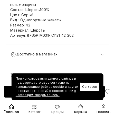
пол: женщины
Состав: Шерсть100%
Цвет: Серый
Вид : Однобортные жакеты
Размер: 42
Материал: Шерсть
Артикул: 8765P M031P.C1121_42_202
Доступно в магазинах
Доставка и возврат
При использовании данного сайта, вы
подтверждаете свое согласие на
использование файлов cookie и других
Согласен
похожих технологий в соответствии
с
Добавить в корзину
настоящим Уведомлением.
Главная
Каталог
Бренды
Корзина
Профиль